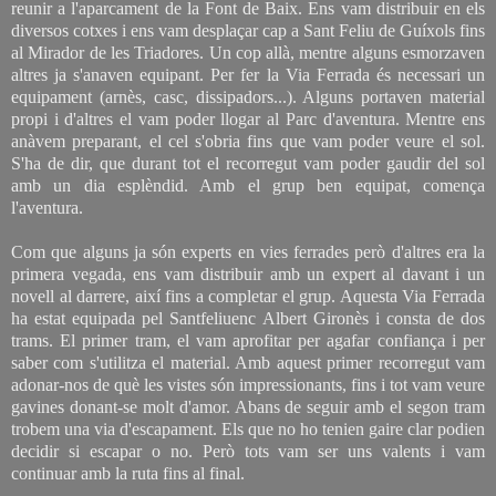
reunir a l'aparcament de la Font de Baix. Ens vam distribuir en els
diversos cotxes i ens vam desplaçar cap a Sant Feliu de Guíxols fins
al Mirador de les Triadores. Un cop allà, mentre alguns esmorzaven
altres ja s'anaven equipant. Per fer la Via Ferrada és necessari un
equipament (arnès, casc, dissipadors...). Alguns portaven material
propi i d'altres el vam poder llogar al Parc d'aventura. Mentre ens
anàvem preparant, el cel s'obria fins que vam poder veure el sol.
S'ha de dir, que durant tot el recorregut vam poder gaudir del sol
amb un dia esplèndid. Amb el grup ben equipat, comença
l'aventura.
Com que alguns ja són experts en vies ferrades però d'altres era la
primera vegada, ens vam distribuir amb un expert al davant i un
novell al darrere, així fins a completar el grup. Aquesta Via Ferrada
ha estat equipada pel Santfeliuenc Albert Gironès i consta de dos
trams. El primer tram, el vam aprofitar per agafar confiança i per
saber com s'utilitza el material. Amb aquest primer recorregut vam
adonar-nos de què les vistes són impressionants, fins i tot vam veure
gavines donant-se molt d'amor. Abans de seguir amb el segon tram
trobem una via d'escapament. Els que no ho tenien gaire clar podien
decidir si escapar o no. Però tots vam ser uns valents i vam
continuar amb la ruta fins al final.