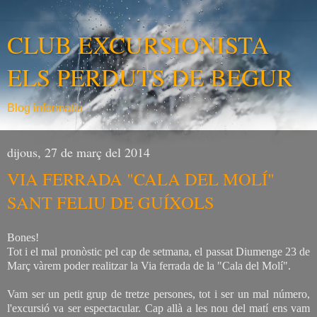
CLUB EXCURSIONISTA
ELS PERDUTS DE BEGUR
Blog informatiu
dijous, 27 de març del 2014
VIA FERRADA "CALA DEL MOLÍ"
SANT FELIU DE GUÍXOLS
Bones!
Tot i el mal pronòstic pel cap de setmana, el passat Diumenge 23 de
Març vàrem poder realitzar la Via ferrada de la "Cala del Molí".
Vam ser un petit grup de tretze persones, tot i ser un mal número,
l'excursió va ser espectacular. Cap allà a les nou del matí ens vam