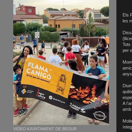
Els 
les m
Diss
(llic
Tots
per 
Mome
amics
anys
Dium
quil
espe
A l'
amb 
Molt
ínte
VIDEO AJUNTAMENT DE BEGUR