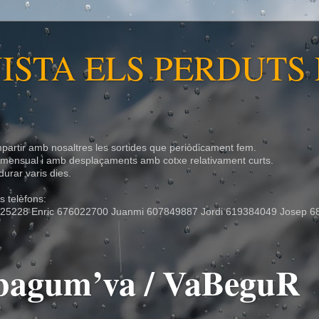
ISTA ELS PERDUTS
partir amb nosaltres les sortides que periòdicament fem.
r mensual i amb desplaçaments amb cotxe relativament curts.
urar varis dies.
 telèfons:
25228 Enric 676022700 Juanmi 607849887 Jordi 619384049 Josep 6
- bagum’va / VaBeguR