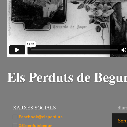
Els Perduts de Begu
XARXES SOCIALS
dium
Facebook@elsperduts
Sort
X@perdutsbegur