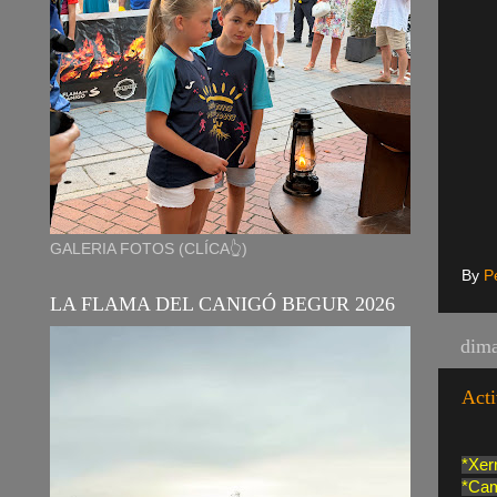
GALERIA FOTOS (CLÍCA👆)
By
P
LA FLAMA DEL CANIGÓ BEGUR 2026
dima
Acti
*Xer
*Cam