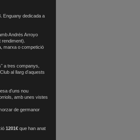
V3. Enguany dedicada a
 amb Andrés Arroyo
lt rendiment).
sa, marxa o competició
s" a tres companys,
 Club al llarg d'aquests
resa d'uns nou
orriols, amb unes vistes
smorzar de germanor
ció
1201€
que han anat