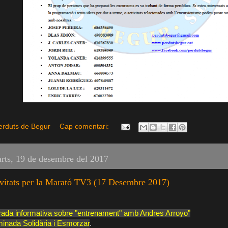
erduts de Begur
Cap comentari:
rts, 19 de desembre del 2017
vitats per la Marató TV3 (17 Desembre 2017)
rada informativa sobre "entrenament" amb Andres Arroyo"
inada Solidària i Esmorzar
.