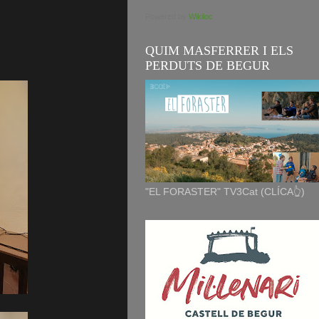
Powered by
Wikiloc
QUIM MASFERRER I ELS
PERDUTS DE BEGUR
"EL FORASTER" TV3Cat (CLÍCA👆)