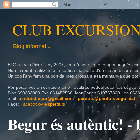
CLUB EXCURSION
Blog informatiu
El Grup va néixer l'any 2003, amb l'esperit que tothom pogués com
Normalment realitzem una sortida matinal o d'un dia amb caràcte
Un cop l'any fem una sortida més grossa a alta muntanya que pot d
Per posar-vos en contacte amb nosaltres podeu trucar als següents
Blas
690383009
Eva
661452566
JoanCarles
610767830 Leo 6633
mail:
perdutsbegur@gmail.com
-
perduts@perdutsbegur.cat
Face:
Facebook@elsperduts
Begur és autèntic! 