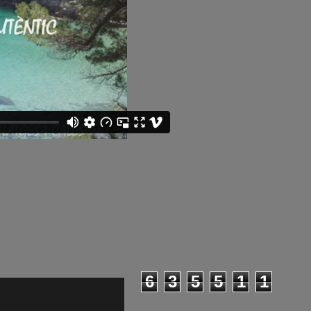
6
3
5
5
1
1