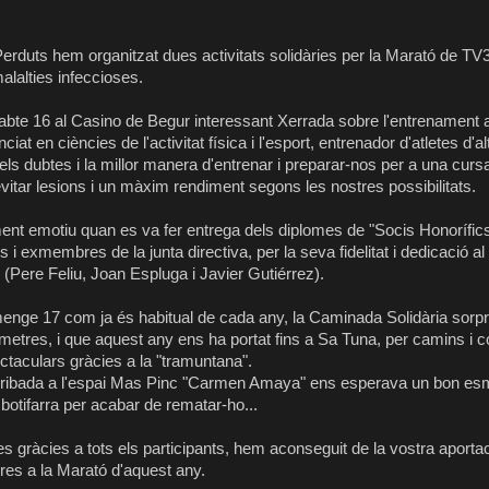
Perduts hem organitzat dues activitats solidàries per la Marató de T
alalties infeccioses.
abte 16 al Casino de Begur interessant Xerrada sobre l'entrenament
enciat en ciències de l'activitat física i l'esport, entrenador d'atletes d'a
 els dubtes i la millor manera d'entrenar i preparar-nos per a una cur
evitar lesions i un màxim rendiment segons les nostres possibilitats.
nt emotiu quan es va fer entrega dels diplomes de "Socis Honorífic
 i exmembres de la junta directiva, per la seva fidelitat i dedicació al
 (Pere Feliu, Joan Espluga i Javier Gutiérrez).
enge 17 com ja és habitual de cada any, la Caminada Solidària sorp
òmetres, i que aquest any ens ha portat fins a Sa Tuna, per camins i c
ctaculars gràcies a la "tramuntana".
arribada a l'espai Mas Pinc "Carmen Amaya" ens esperava un bon e
botifarra per acabar de rematar-ho...
es gràcies a tots els participants, hem aconseguit de la vostra aporta
gres a la Marató d'aquest any.