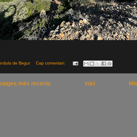
erduts de Begur
Cap comentari:
satges més recents
Inici
Mi