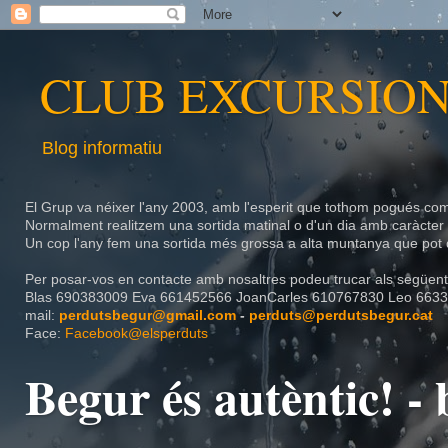
CLUB EXCURSION
Blog informatiu
El Grup va néixer l'any 2003, amb l'esperit que tothom pogués com
Normalment realitzem una sortida matinal o d'un dia amb caràcte
Un cop l'any fem una sortida més grossa a alta muntanya que pot d
Per posar-vos en contacte amb nosaltres podeu trucar als següents
Blas
690383009
Eva
661452566
JoanCarles
610767830 Leo 6633
mail:
perdutsbegur@gmail.com
-
perduts@perdutsbegur.cat
Face:
Facebook@elsperduts
Begur és autèntic! 