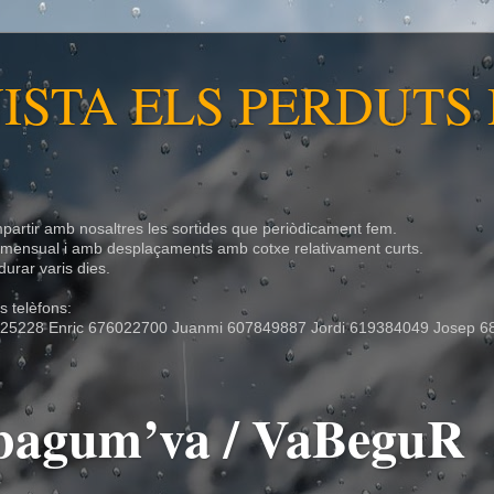
ISTA ELS PERDUTS
partir amb nosaltres les sortides que periòdicament fem.
r mensual i amb desplaçaments amb cotxe relativament curts.
urar varis dies.
 telèfons:
25228 Enric 676022700 Juanmi 607849887 Jordi 619384049 Josep 6
- bagum’va / VaBeguR