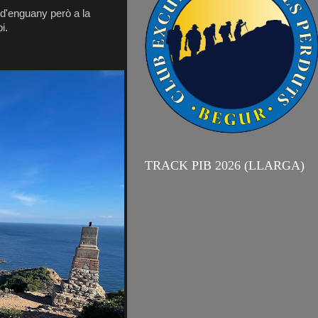
 d'enguany però a la
i.
TRACK PIB 2026 (LLARGA)