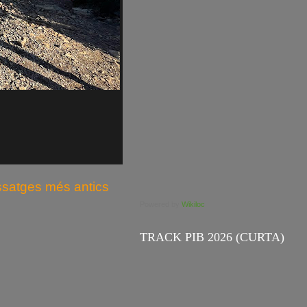
ssatges més antics
Powered by
Wikiloc
TRACK PIB 2026 (CURTA)