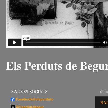
Els Perduts de Begu
XARXES SOCIALS
dill
Facebook@elsperduts
BAI
X@perdutsbegur