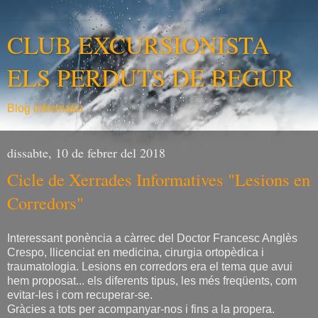
CLUB EXCURSIONISTA
ELS PERDUTS DE BEGUR
Blog informatiu
dissabte, 10 de febrer del 2018
Cicle de Xerrades Informatives "Lesions en
Corredors"
Interessant ponència a càrrec del Doctor Francesc Anglès
Crespo, llicenciat en medicina, cirurgia ortopèdica i
traumatologia. Lesions en corredors era el tema que avui
hem proposat... els diferents tipus, les més freqüents, com
evitar-les i com recuperar-se.
Gràcies a tots per acompanyar-nos i fins a la propera.