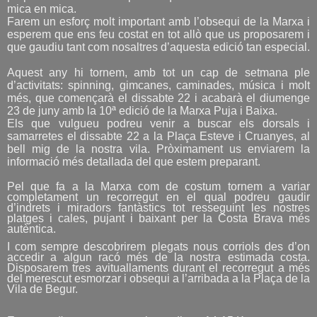
mica en mica.
Farem un esforç molt important amb l’obsequi de la Marxa i
esperem que ens feu costat en tot allò que us proposarem i
que gaudiu tant com nosaltres d’aquesta edició tan especial.
Aquest any hi tornem, amb tot un cap de setmana ple
d’activitats: spinning, gimcanes, caminades, música i molt
més, que començarà el dissabte 22 i acabarà el diumenge
23 de juny amb la 10ª edició de la Marxa Puja i Baixa.
Els que vulgueu podreu venir a buscar els dorsals i
samarretes el dissabte 22 a la Plaça Esteve i Cruanyes, al
bell mig de la nostra vila. Pròximament us enviarem la
informació més detallada del que estem preparant.
Pel que fa a la Marxa com de costum tornem a variar
completament un recorregut en el qual podreu
gaudir
d’indrets i miradors fantàstics tot resseguint les nostres
platges i cales, pujant i baixant per la Costa Brava més
autèntica.
I com sempre descobrirem plegats nous corriols des d’on
accedir a algun racó més de la nostra estimada costa.
Disposarem tres avituallaments durant el recorregut a més
del merescut esmorzar i obsequi a l’arribada a la Plaça de la
Vila de Begur.