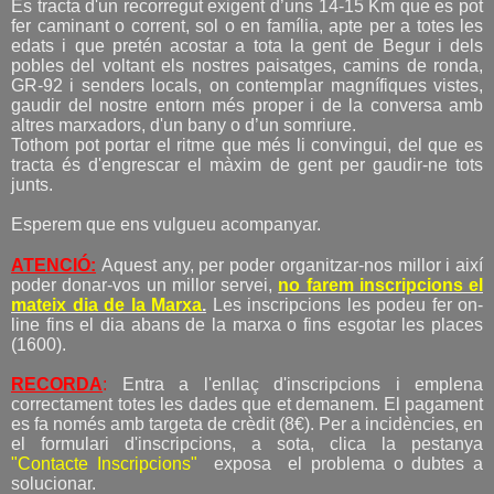
Es tracta d'un recorregut exigent d’uns 14-15 Km que es pot
fer caminant o corrent, sol o en família, apte per a totes les
edats i que pretén acostar a tota la gent de Begur i dels
pobles del voltant els nostres paisatges, camins de ronda,
GR-92 i senders locals, on contemplar magnífiques vistes,
gaudir del nostre entorn més proper i de la conversa amb
altres marxadors, d'un bany o d’un somriure.
Tothom pot portar el ritme que més li convingui, del que es
tracta és d'engrescar el màxim de gent per gaudir-ne tots
junts.
Esperem que ens vulgueu acompanyar.
ATENCIÓ:
Aquest any, per poder organitzar-nos millor i així
poder donar-vos un millor servei,
no farem inscripcions el
mateix dia de la Marxa
.
Les inscripcions les podeu fer on-
line fins el dia abans de la marxa o fins esgotar les places
(1600).
RECORDA
:
Entra a l'enllaç d'inscripcions i emplena
correctament totes les dades que et demanem. El pagament
es fa només amb targeta de crèdit (8€). Per a incidències, en
el formulari d'inscripcions, a sota, clica la pestanya
"Contacte Inscripcions"
exposa el problema o dubtes a
solucionar.