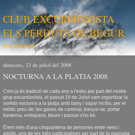
CLUB EXCURSIONISTA
ELS PERDUTS DE BEGUR
Blog informatiu
dimecres, 23 de juliol del 2008
NOCTURNA A LA PLATJA 2008
Com ja és tradició de cada any a l'estiu per part del nostre
grup excursionista, el passat 19 de Juliol vam organitzar la
sortida nocturna a la platja amb bany i sopar inclòs, per el
mòdic preu de: les ganes de caminar, banyar-se, portar
llanterna, entrepans, beure i passar-s'ho bé.
Érem més d'una cinquantena de persones entre nens i
adults, una de les més participatives per part de la mainada