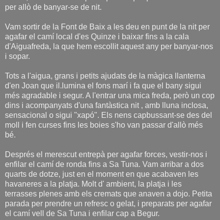
per allò de banyar-se de nit.
Vam sortir de la Font de Baix a les deu en punt de la nit per
agafar el camí local d'es Quinze i baixar fins a la cala
d'Aiguafreda, la que hem escollit aquest any per banyar-nos
i sopar.
Tots a l'aigua, grans i petits ajudats de la màgica llanterna
d'en Joan que il.lumina el fons marí i fa que el bany sigui
més agradable i segur. A l'entrar una mica freda, però un cop
dins i acompanyats d'una fantàstica nit , amb lluna inclosa,
sensacional o sigui "xapó". Els nens capbussant-se des del
moll i fen curses fins les boies s'ho van passar d'allò més
bé.
Després el merescut entrepà per agafar forces, vestir-nos i
enfilar el camí de ronda fins a Sa Tuna. Vam arribar a dos
quarts de dotze, just en el moment en que acabaven les
havaneres a la platja. Molt d' ambient, la platja i les
terrasses plenes amb els cremats que anaven a dojo. Petita
parada per prendre un refresc o gelat, i preparats per agafar
el camí vell de Sa Tuna i enfilar cap a Begur.