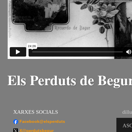
Els Perduts de Begu
XARXES SOCIALS
dill
Facebook@elsperduts
ASC
X@perdutsbegur