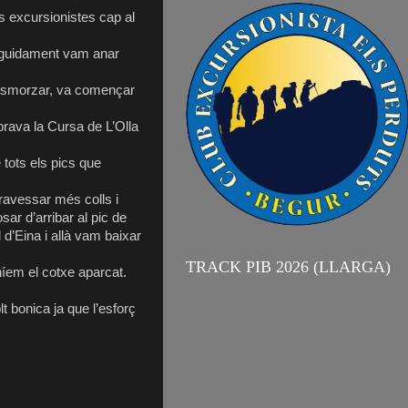
es excursionistes cap al
seguidament vam anar
 esmorzar, va començar
ebrava la Cursa de L’Olla
tots els pics que
ravessar més colls i
ar d’arribar al pic de
d’Eina i allà vam baixar
TRACK PIB 2026 (LLARGA)
níem el cotxe aparcat.
 bonica ja que l’esforç