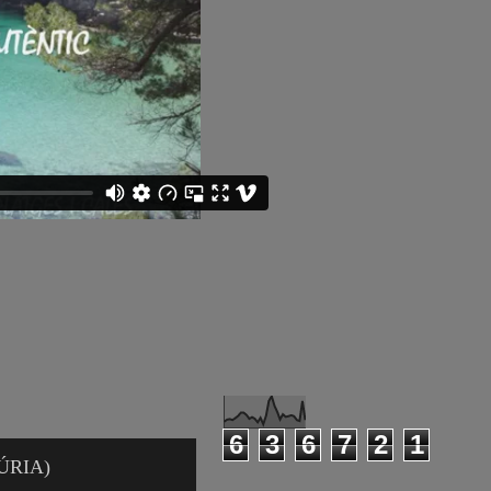
6
3
6
7
2
1
ÚRIA)