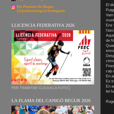
El di
Els Perduts De Begur
Puig
(@perdutsbegur).Instagram
Vam 
munt
LLICENCIA FEDERATIVA 2026
Ens 
l’asc
Aquel
de N
Quan
envo
Desp
cims
Fine
cap 
En a
Es t
En a
PER TRAMITAR CLICA A LA FOTO👆
fet h
LA FLAMA DEL CANIGÓ BEGUR 2026
Roge