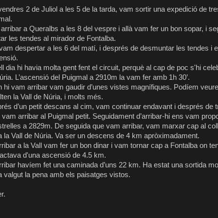
vendres 2 de Juliol a les 5 de la tarda, vam sortir una expedició de tr
mal.
arribar a Queralbs a les 8 del vespre i allà vam fer un bon sopar, i 
ar les tendes al mirador de Fontalba.
vam despertar a les 6 del matí, i després de desmuntar les tendes i
ensió.
l dia hi havia molta gent fent el circuit, perquè al cap de poc s'hi cel
úria. L’ascensió del Puigmal a 2910m la vam fer amb 1h
30’
.
 hi vam arribar vam gaudir d’unes vistes magnífiques. Podíem veure 
lten
la Vall
de Núria, i molts més.
rés d’un petit descans al cim, vam continuar endavant i després de t
 vam arribar al Puigmal petit. Seguidament d’arribar-hi ens vam propos
strelles a 2829m. De seguida que vam arribar, vam marxar cap al coll 
a la Vall de Núria. Va ser un descens de 4 km apròximadament.
rribar a
la Vall
vam fer un bon dinar i vam tornar cap a Fontalba on te
ractava d'una ascensió de 4.5 km.
rribar havíem fet una caminada d’uns 22 km. Ha estat una sortida molt
a valgut la pena amb els paisatges vistos.
r.