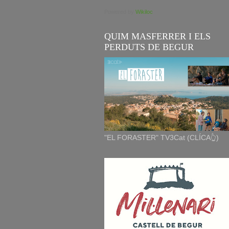
Powered by
Wikiloc
QUIM MASFERRER I ELS
PERDUTS DE BEGUR
"EL FORASTER" TV3Cat (CLÍCA👆)