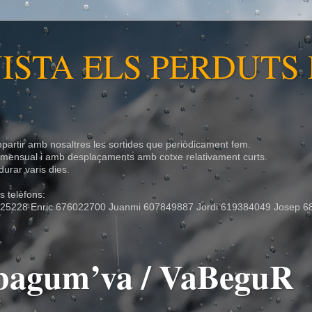
ISTA ELS PERDUTS
partir amb nosaltres les sortides que periòdicament fem.
r mensual i amb desplaçaments amb cotxe relativament curts.
urar varis dies.
 telèfons:
25228 Enric 676022700 Juanmi 607849887 Jordi 619384049 Josep 6
- bagum’va / VaBeguR