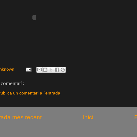
nknown
comentari:
ublica un comentari a l'entrada
rada més recent
Inici