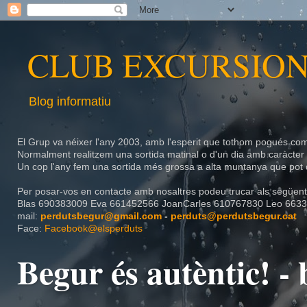
CLUB EXCURSION
Blog informatiu
El Grup va néixer l'any 2003, amb l'esperit que tothom pogués com
Normalment realitzem una sortida matinal o d'un dia amb caràcte
Un cop l'any fem una sortida més grossa a alta muntanya que pot d
Per posar-vos en contacte amb nosaltres podeu trucar als següents
Blas
690383009
Eva
661452566
JoanCarles
610767830 Leo 6633
mail:
perdutsbegur@gmail.com
-
perduts@perdutsbegur.cat
Face:
Facebook@elsperduts
Begur és autèntic! 