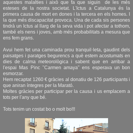
aquestes malalties i això que fa que siguin de les més
esteses de la nostra societat. L'Ictus a Catalunya és la
primera causa de mort en dones i la tercera en els homes. I
la que més discapacitat provoca. Una de cada sis persones
tindrà un Ictus al llarg de la seva vida i pot afectar a tothom,
també els nens i joves, amb més probabilitats a mesura que
ens fem grans.
Avui hem fet una caminada prou tranquil·leta, gaudint dels
paisatges i paratges begurencs a què estem acostumats en
dies de calma meteorològica i sabent que en arribar a
l'espai Mas Pinc "Carmen amaya" ens esperava un bon
esmorzar.
Hem recaptat 1260 € gràcies al donatiu de 126 participants i
que aniran íntegres per la Marató.
Moltes gràcies per participar per la causa i us emplacem a
tots per l'any que bé.
Tots tenim un costat bo o molt bo!!!