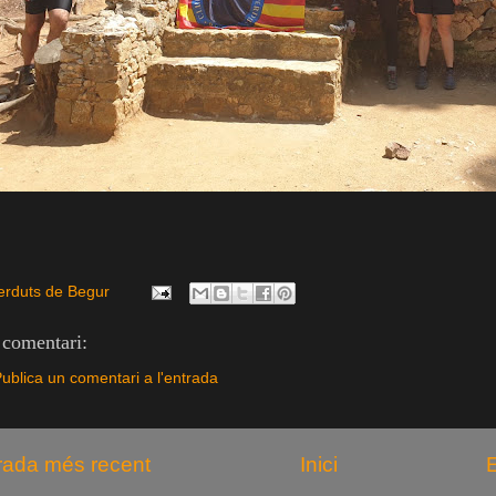
erduts de Begur
comentari:
ublica un comentari a l'entrada
rada més recent
Inici