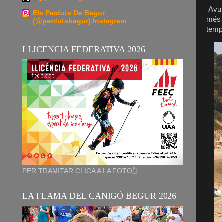
Avui,
Els Perduts De Begur
més 
(@perdutsbegur).Instagram
temp
LLICENCIA FEDERATIVA 2026
PER TRAMITAR CLICA A LA FOTO👆
LA FLAMA DEL CANIGÓ BEGUR 2026