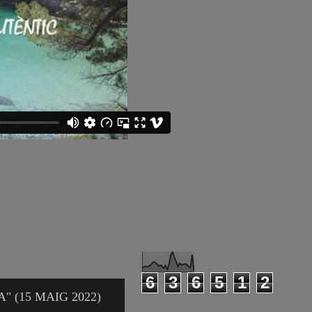
6
3
6
5
1
2
" (15 MAIG 2022)