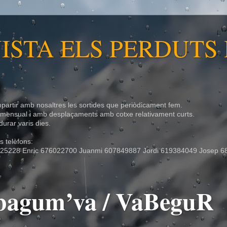
ISTA ELS PERDUTS
partir amb nosaltres les sortides que periòdicament fem.
r mensual i amb desplaçaments amb cotxe relativament curts.
urar varis dies.
 telèfons:
25228 Enric 676022700 Juanmi 607849887 Jordi 619384049 Josep 6
- bagum’va / VaBeguR