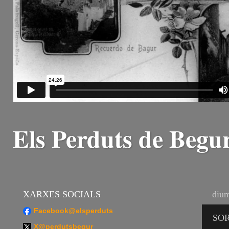
Els Perduts de Begu
XARXES SOCIALS
dium
Facebook@elsperduts
SOR
X@perdutsbegur