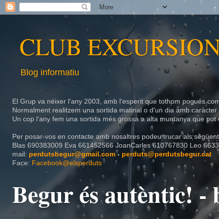
CLUB EXCURSION
Blog informatiu
El Grup va néixer l'any 2003, amb l'esperit que tothom pogués com
Normalment realitzem una sortida matinal o d'un dia amb caràcte
Un cop l'any fem una sortida més grossa a alta muntanya que pot d
Per posar-vos en contacte amb nosaltres podeu trucar als següents
Blas
690383009
Eva
661452566
JoanCarles
610767830 Leo 6633
mail:
perdutsbegur@gmail.com
-
perduts@perdutsbegur.cat
Face:
Facebook@elsperduts
Begur és autèntic! 