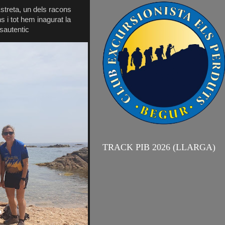
 Estreta, un dels racons
s i tot hem inagurat la
sautentic
TRACK PIB 2026 (LLARGA)