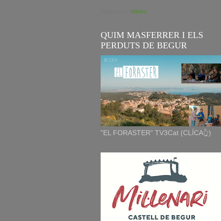
Powered by
Wikiloc
QUIM MASFERRER I ELS
PERDUTS DE BEGUR
"EL FORASTER" TV3Cat (CLÍCA👆)