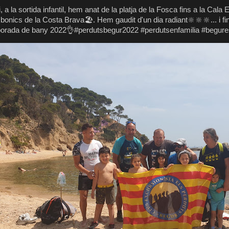
 a la sortida infantil, hem anat de la platja de la Fosca fins a la Cala
bonics de la Costa Brava🏖. Hem gaudit d'un dia radiant🔆🔆🔆... i fin
orada de bany 2022👌#perdutsbegur2022 #perdutsenfamilia #begure