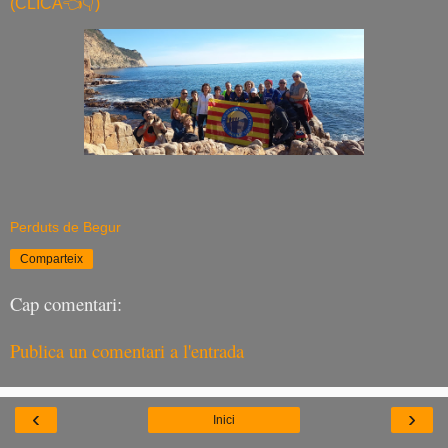
(CLÍCA👈👇)
Perduts de Begur
Comparteix
Cap comentari:
Publica un comentari a l'entrada
‹
›
Inici