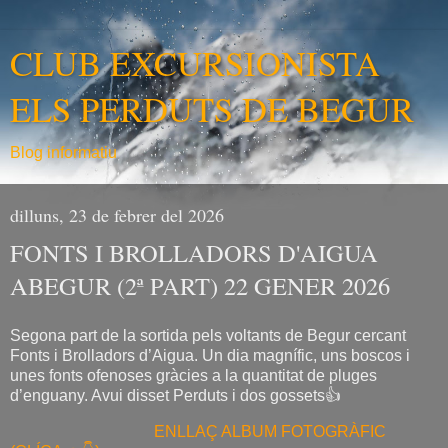
CLUB EXCURSIONISTA
ELS PERDUTS DE BEGUR
Blog informatiu
dilluns, 23 de febrer del 2026
FONTS I BROLLADORS D'AIGUA
ABEGUR (2ª PART) 22 GENER 2026
Segona part de la sortida pels voltants de Begur cercant
Fonts i Brolladors d’Aigua. Un dia magnífic, uns boscos i
unes fonts ofenoses gràcies a la quantitat de pluges
d’enguany. Avui disset Perduts i dos gossets👍
ENLLAÇ ALBUM FOTOGRÀFIC