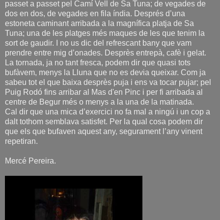
passet a passet pel Camí Vell de Sa Tuna; de vegades de
dos en dos, de vegades en fila índia. Després d’una
estoneta caminant arribada a la magnífica platja de Sa
Tuna; una de les platges més maques de les que tenim la
sort de gaudir. I no us dic del refrescant bany que vam
prendre entre mig d’onades. Desprès entrepà, cafè i gelat.
La tornada, ja no tant fresca, podem dir que quasi tots
bufàvem, menys la Lluna que no es devia queixar. Com ja
sabeu tot el que baixa desprès puja i ens va tocar pujar; pel
Puig Rodó fins arribar al Mas d'en Pinc i per fi arribada al
centre de Begur més o menys a la una de la matinada.
Cal dir que una mica d’exercici no fa mal a ningú i un cop a
dalt tothom semblava satisfet. Per la qual cosa podem dir
que els que bufaven aquest any, segurament l’any vinent
repetiran.
Mercé Pereira.