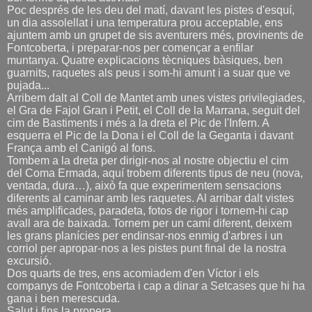
Poc després de les deu del matí, davant les pistes d'esquí,
un dia assolellat i una temperatura prou acceptable, ens
ajuntem amb un grupet de sis aventurers més, provinents de
Fontcoberta, i preparar-nos per començar a enfilar
muntanya. Quatre explicacions tècniques bàsiques, ben
guarnits, raquetes als peus i som-hi amunt i a suar que ve
pujada...
Arribem dalt al Coll de Mantet amb unes vistes privilegiades,
el Gra de Fajol Gran i Petit, el Coll de la Marrana, seguit del
cim de Bastiments i més a la dreta el Pic de l'Infern. A
esquerra el Pic de la Dona i el Coll de la Geganta i davant
França amb el Canigó al fons.
Tombem a la dreta per dirigir-nos al nostre objectiu el cim
del Coma Ermada, aquí trobem diferents tipus de neu (nova,
ventada, dura…), això fa que experimentem sensacions
diferents al caminar amb les raquetes. Al arribar dalt vistes
més amplificades, paradeta, fotos de rigor i tornem-hi cap
avall ara de baixada. Tornem per un camí diferent, deixem
les grans planícies per endinsar-nos enmig d'arbres i un
corriol per apropar-nos a les pistes punt final de la nostra
excursió.
Dos quarts de tres, ens acomiadem d'en Víctor i els
companys de Fontcoberta i cap a dinar a Setcases que hi ha
gana i ben merescuda.
Salut i fins la propera.