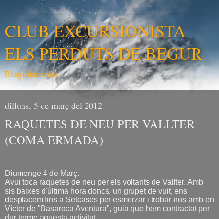
CLUB EXCURSIONISTA
ELS PERDUTS DE BEGUR
Blog informatiu
dilluns, 5 de març del 2012
RAQUETES DE NEU PER VALLTER
(COMA ERMADA)
Diumenge 4 de Març.
Avui toca raquetes de neu per els voltants de Vallter. Amb
sis baixes d'última hora doncs, un grupet de vuit, ens
desplacem fins a Setcases per esmorzar i trobar-nos amb en
Víctor de "Basaroca Aventura", guia que hem contractat per
dur terme aquesta activitat.