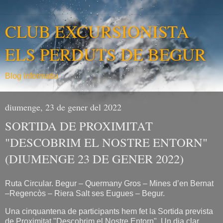
CLUB EXCURSIONISTA
ELS PERDUTS DE BEGUR
Blog informatiu
diumenge, 23 de gener del 2022
SORTIDA DE PROXIMITAT
"DESCOBRIM EL NOSTRE ENTORN"
(DIUMENGE 23 DE GENER 2022)
Ruta Circular. Begur – Quermany Gros – Mines d’en Bernat
–Regencòs – Riera Salt ses Eugues – Begur.
Una cinquantena de participants hem fet la Sortida prevista
de Proximitat "Descobrim el Nostre Entorn". Un dia clar,