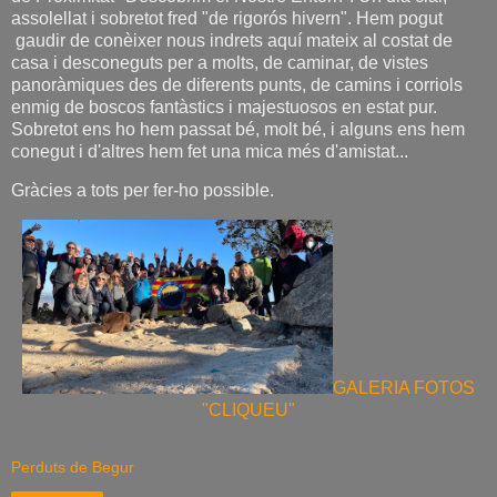
assolellat i sobretot fred "de rigorós hivern". Hem pogut
gaudir de conèixer nous indrets aquí mateix al costat de
casa i desconeguts per a molts, de caminar, de vistes
panoràmiques des de diferents punts, de camins i corriols
enmig de boscos fantàstics i majestuosos en estat pur.
Sobretot ens ho hem passat bé, molt bé, i alguns ens hem
conegut i d'altres hem fet una mica més d'amistat...
Gràcies a tots per fer-ho possible.
GALERIA FOTOS
"CLIQUEU"
Perduts de Begur