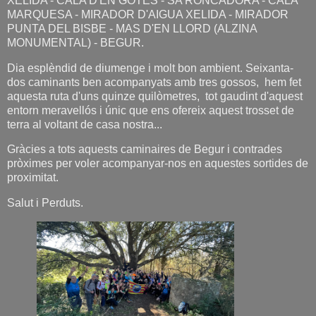
XELIDA - CALA D'EN GOTES - SA RONCADORA - CALA
MARQUESA - MIRADOR D'AIGUA XELIDA - MIRADOR
PUNTA DEL BISBE - MAS D'EN LLORD (ALZINA
MONUMENTAL) - BEGUR.
Dia esplèndid de diumenge i molt bon ambient. Seixanta-
dos caminants ben acompanyats amb tres gossos, hem fet
aquesta ruta d'uns quinze quilòmetres, tot gaudint d'aquest
entorn meravellós i únic que ens ofereix aquest trosset de
terra al voltant de casa nostra...
Gràcies a tots aquests caminaires de Begur i contrades
pròximes per voler acompanyar-nos en aquestes sortides de
proximitat.
Salut i Perduts.