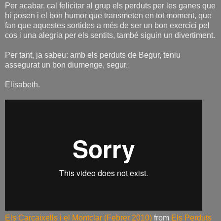
Per acabar, cal felicitar al grup els perduts per les ganes que
hi posen i el bon humor que transmeten en tot moment, que
fan que aquestes sortides a més de ser un bon exercici pel
cos i una alegria per els sentits, també siguin un divertiment.
Per tant, ja sabeu: amb els perduts de Begur, teniu
assegurat un bon diumenge, segur.
Elisabeth.
Els Carcaixells i el Montclar (Febrer 2010)
from
Els Perduts