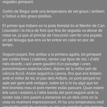
vegades grimpant.
Sortim de Begur amb una temperatura de set graus i arribem
a Solius a dos graus positius.
El primer que trobem en la pista forestal és el Menhir de Can
Llaurador i la mica de fred que feia de seguida va deixar de
notar-se, ja que al principi de l'excursió vam fer una pujada
un pèl feixuga que ens va fer entrar en calor en poc de
temps.
Seguim pujant, fins arribar a la primera agulla, tot grimpant
per cordes fixes i cadenes, sense cap tipus de risc i d'allò
més divertit, i així anem gaudint d'un paisatge i unes
panoràmiques espectaculars, dignes de la millor peli de
ciència ficció. Anem seguint la carena, fins que ens trobem
amb el millor de tot, el pas dels Artíjols, un pont penjant no
apte per gent amb vertigen, sobre tot si hi ha algú que tot
fent brometa mou el pont mentre estàs passant. Quan estem
tots sans i estalvis a l'altre banda del pont seguim amb la
nostre ruta i ens parem a esmorzar en un dels cims on la
vista es realment impressionant. Hi ha una temperatura molt
agradable però de seguida es gira un vent fred i ens tornem