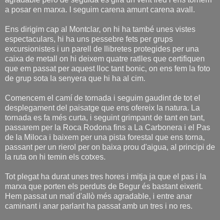
a posar en marxa. I seguim carena amunt carena avall.
Ens dirigim cap al Montclar, on hi ha també unes vistes
espectaculars, hi ha uns pessebre fets per grups
excursionistes i un parell de llibretes protegides per una
caixa de metall on hi deixem quatre ratlles que certifiquen
que em passat per aquest lloc tant bonic, on ens fem la foto
de grup sota la senyera que hi ha al cim.
Comencem el camí de tornada i seguim gaudint de tot el
desplegament del paisatge que ens ofereix la natura. La
tornada es fa més curta, i seguint grimpant de tant en tant,
passarem per la Roca Rodona fins a La Carbonera i el Pas
de la Miloca i baixem per una pista forestal que ens torna,
passant per un rierol per on baixa prou d'aigua, al principi de
la ruta on hi temin els cotxes.
Tot plegat ha durat unes tres hores i mitja ja que el pas i la
marxa que porten els perduts de Begur és bastant eixerit.
Hem passat un matí d'allò més agradable, i entre anar
caminant i anar parlant ha passat amb un tres i no res.